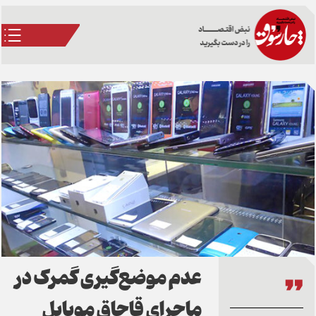
عدم موضع‌گیری گمرک در
ماجرای قاچاق موبایل