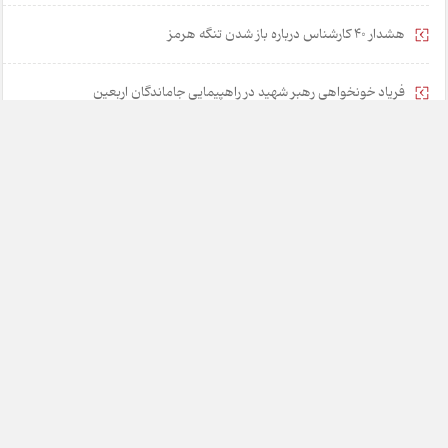
هشدار 40 کارشناس درباره باز شدن تنگه هرمز
فریاد خونخواهی رهبر شهید در راهپیمایی جاماندگان اربعین
۵ راهکار برای نجات مشوق‌های مالیاتی از رانت و فساد
خانه
تبلیغات
همکاری با ما
درباره ما
تماس با ما
چارسوق در شبکه های اجتماعی: