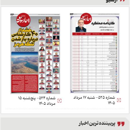
شماره 525- شنبه 17 مرداد
شماره 524- پنج‌شنبه 15
1405
مرداد 1405
پربیننده ترین اخبار