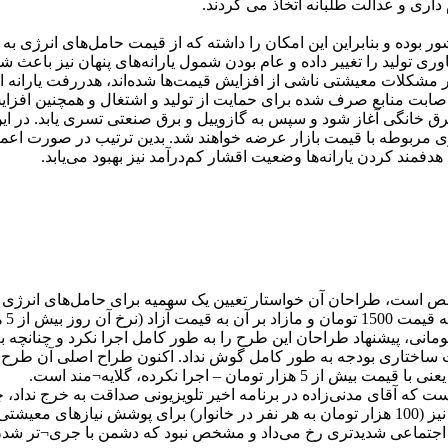
داری و عدالت طلبانه اتخاذ می کردند.
 بوده و بنابراین این امکان را داشته که از قیمت حامل‌های انرژی به
وری تولید را تغییر داده و عام بودن شمول یارانه‌های پنهان نیز باعث ش
 مشکلات معیشتی ناشی از افزایش قیمت‌ها شده‌اند، هدررفت یارانه ان
ت منابع صرف شده برای حمایت از تولید و اشتغال و همچنین افزایش ب
ین و برق خانگی آغاز شود و سپس به گازوییل و برق صنعتی تسری یابد.
مربوطه با قیمت بازار عرضه خواهند شد. بدین ترتیب در صورت اعمال 
دفمند کردن یارانه‌ها وضعیت اقشار کم‌درآمد نیز بهبود می‌یابد.
، طراحان آن خواستار تعیین یک سهمیه برای حامل‌های انرژی به قیم
زبا
تومانی، پیشنهاد طراحان این طرح را به طور کامل اجرا نکرد و چنانچه به
 – اجرا نکرده، گلایه¬مند است.
ه آقای مدنی‌زاده در برنامه اخیر تلویزیونی صداقت به خرج نداد، چ
قیمت بنزین با هدف ایجاد منابع مالی برای دولت کرد و مقداری یارانه نیز (100 هزار تومان به هر ن
ای اجتماعی شدیدتری رخ می‌داد و مشخص نبود که دشمن با جری¬تر شد