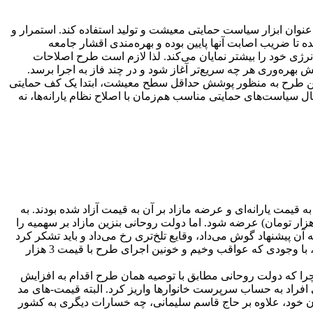
 عنوان ابزار سیاست حمایتی معیشت و تولید استفاده کند. استمرار و
ده تا ضریب اصابت آنها پایین بوده و بهره‌مندی اقشار جامعه
رژی خود را بیشتر نمایان می‌کند. لذا لازم است طرح اصلاحات
هره‌وری هر چه سریع‌تر آغاز شود و در چند فاز به اجرا برسد.
 در این طرح به منظور پوشش حداقل سطح معیشت، ابتدا یک کف حمایتی
سیاست‌های حمایتی مناسب هم‌زمان با اصلاح نظام یارانه‌ها، نه
ت یارانه‌ای و عرضه مازاد بر آن به قیمت آزاد شده بودند. به
ن ساده‌تر، هدف طراحان این بوده که مثلاً 60 لیتر بنزین سهمیه‌ای به قیمت 1500 تومان و مازاد بر آن به قیمت آزاد (نرخ آن روز بیش از 5 هزار تومان) عرضه شود. اما دولت روحانی بنزین مازاد بر سهمیه را
 آن پیشنهاد گوش می‌داد، وقایع تلخ‌تری رخ می‌داد و باید تشکر کرد
که حسن روحانی در آن مقطع، به نظریات طراحان چارچوب اصلاحات ساختاری بودجه به طور کامل گوش نداد. اکنون طراح اصلی آن طرح، با وجودی که عواقب وخیم و خونین اجرای طرح با قیمت 3 هزار
را که دولت روحانی مطابق با توصیه همان طرح اقدام به افزایش
فر در خانوار) برای پوشش نیازهای معیشتی افراد به حساب سرپرست خانوارها واریز کرد. البته قیمت-های مد
ن خود، علاوه بر حاج قاسم سلیمانی، چه خسارات دیگری به کشور