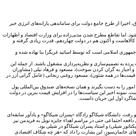
، اخیرا از طرح جامع دولت برای ساماندهی یارانه‌های انرژی خبر
شود. اما تقاطع مطرح شدن مدنی‌زاده برای وزارت اقتصاد و اظهارات
ت طراح گران کردن ارز، بنزین، سوخت و سایر کالاهاست و اکنون هم در دولت چهاردهم، قدرت زیادی گرفته و
 جمهوری اسلامی است که توسط اساتید غربگرا بنا نهاده شده و
 پرده به تصمیم‌سازی و نظریه‌پردازی مشغول باشند. از جمله این
و اجبار به گران کردن سوخت)، مسعود و فرهاد نیلی (مشاوران
ازان آزادسازی افراطی قیمت‌ها در همه شئون)، مسعود روغنی زنجانی (عامل گرانی ارز در
ن جریان غربزده است که زمام امور را به دست بگیرند و همان نسخه‌های صندوق بین‌المللی پول
ت. نمونه اخیر این سیاست‌ها را در افزایش قیمت بنزین در دولت
نشگاه شریف است که جهت دریافت مدرک دکتری طی سال‌های 1386 تا 1392 به دانشگاه شیکاگو رفت. دانشگاه شیکاگو زادگاه «پسران شیکاگو» و یادآور سابقه‌ای
دافعه اجتماعی حتی در مراسم اهداء جایزه نوبل به فریدمن نیز
کتاتور شیلی) و استاد پسران شیکاگو در شیلی بود.
ای خانمان‌سوز، این بشارت را داد که «هر چه شکاف اقتصادی