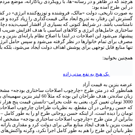
هرچند که در ظاهر و در رسانه¬ها، با رویکردی ریاکارانه، موضع مردم 
در این طرح آمده بود:
به صورت تاریخی، دولت «مالک، فروشنده و توزیع‌کننده انرژی» در کشور
گسترش این رفتار، به تدریج ابعاد مالی قیمت‌گذاری را زیاد کرده و فنا
نامتناسب باشد. در شرایط کنونی که بسیاری از اقشار آسیب‌دیده دچار
ساختاری حامل‌های انرژی و کالاهای اساسی با هدف افزایش ضریب اصاب
پیشنهاد می‌شود این اصلاحات در ابتدا با اصلاح نظام یارانه‌ای بنز
مصرف برای تمام خانوارها در نظر گرفته می‌شود و سپس حامل انرژی 
تنها منابع قابل توجهی برای پوشش اهداف دولت ایجاد می‌شود، بلکه با ه
همچنین بخوانید:
یک هیچ به نفع مدنی‌زاده
عرضه بنزین به قیمت آزاد
همانطور که در متن طرح «چارچوب اصلاحات ساختاری بودجه» مشخص است
3000 تومان تعیین کرد، یعنی به علت بحرانی¬دانستن قیمت پنج هزار 
تومان را دیده است، از اینکه حسن روحانی طرح او را به طور کامل – یعنی با قیمت بیش از 5 هزار تومان
بنابراین از متن طرح «چارچوب اصلاحات ساختاری بودجه» مشخص است ک
نظر بانیان این طرح را هم به طور کامل اجرا نکرد، وگرنه واکنش‌ه