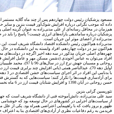
مسعود پزشکیان رئیس دولت چهاردهم پس از چند ماه گلایه مستمر از نا
داده که موجب نگرانی درباره افزایش شوک‌آور قیمت بنزین و سایر ح
هم‌زمان در محافل رسانه‌ای از علی مدنی‌زاده به عنوان گزینه اصلی
مدنی‌زاده از اعضای موثر این جریان است.
مدنی‌زاده هم‌اکنون رئیس دانشکده اقتصاد دانشگاه شریف است. این د
هم‌اکنون نیز در دولت چهاردهم، افراد وابسته به این دانشکده در حال
چهره‌های اصلی جریان مذکور در سه دهه اخیر اگرچه در دولت‌های مختلف
افراد می‌توان به عباس آخوندی (دشمن مسکن مهر و عامل افزایش قیم
روحانی و مسببان جهش 
اوایل دهه 70)، عبدالناصر همتی (بانی افزایش چند برابری قیمت ارز در دولت‌های روحانی و پزشکیان) و … می‌توان اشاره کرد.
با بدن
برای آزادسازی قیمت‌ها را تکرار کنند؛ سیاست‌هایی که به گسترش فق
حسن روحانی در آبان 1398 و افزایش شتابان قیمت ارز در 6 ماه نخست دولت مسعود پزشکیان در سال 1403 شاهد بودیم. مدنی‌زاده را باید شاگرد اول این جریان دانست.
تئوریسین گرانی بنزین
از سیاست‌های اجرایی در کشورهای در حال توسعه بود که خوشنامی آکا
ظهور و بروز یافت که با راهپیمایی اعتراضی همراه بود. یکی از علل م
فریدمن به رغم دفاعیات نظری از آزادی‌های اقتصادی بنا به اعتراف