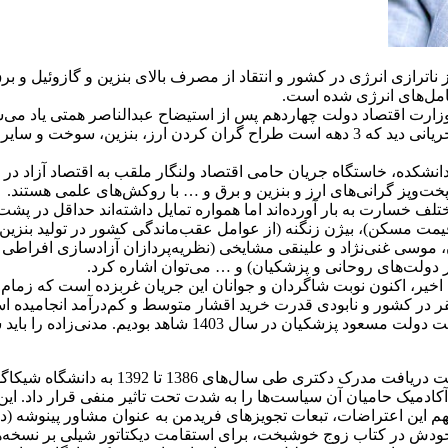
ترازی انرژی در کشور و انتقاد از مصرف بالای بنزین و گازوئیل و برق
امل‌های انرژی شده است.
 وزارت اقتصاد دولت چهاردهم پس از استیضاح عبدالناصر همتی یاد می‌
پزشکیان درباره ساماندهی یارانه‌های انرژی چیست؟ پاسخ را باید در جریانی دید که 3 دهه اس
انشکده، خاستگاه جریان حامی اقتصاد ولنگار ملقب به اقتصاد آزاد در
 پخت‌وپز گرانی‌های ارز و بنزین و برق و … با روکش‌های علمی هستند.
 خسارت به بار آورده‌اند اما همواره تما‌یل داشته‌اند حداقل در پشت
ت مسکن)، بیژن زنگنه (از عوامل عقب‌ماندگی کشور در تولید بنزین 
نرخ ارز در سال‌‌های 96 تا 97)، محمد طبیبیان، موسی غنی‌نژاد و علینقی مشایخی (نظریه‌پرد
امی این افراد در اثر اجرای سیاست‌های خشن اقتصادی در 3 دهه اخیر، اکنون نوبت شاگردان و جوانان ای
ر در کشور و نابودی قدرت خرید اقشار متوسط و کم‌درآمد انجامیده اس
سید علی مدنی‌زاده، دانش‌آموخته فنی از دا
دمیک حامیان آن سیاست‌ها را به شدت تحت تاثیر منفی قرار داد. این 
هم این اعتراضات، تبعات تجویزهای فریدمن به عنوان مشاور پینوشه (دی
 خودش در کتاب زوج خوشبخت، برای استقامت دیکتاتور شیلی بر نسخه‌ه