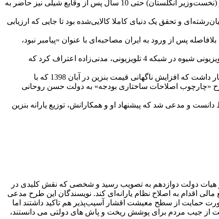
بیشتر شود، سرمایه بیشتری جذب می‌شود و لذا در بلندمدت بیکاری از بین خواهد رفت.» به دلیل همین تبعات اجتماعی بود که مارگارت تاچر (نخست‌وزیر انگلستان) حتی 10 سال پس از وقایع شیلی نیز حاضر به
شته‌ای و تحقق یک دنیای کاملا کالایی‌شده بود تا جایی که ارزیابی
فاصله پس از ورود به ایران مصاحبه‌ای با عنوان «پیامبر نبود،
سال گذشته علی مدنی‌زاده در یک برنامه تلویزیونی فاش کرد که او طراح ایده افزایش قیمت بنزین در دولت روحانی بوده است. در برنامه تلویزیونی شیوه در شبکه 4 تلویزیونی، مدنی‌زاده اعتراف کرد که
مدنی‌زاده این موضوع را در پاسخ به نکات مطروحه توسط علی ظاهری دیگر کارشناس حاضر در برنامه بیان کرد. ظاهری در این برنامه اظهار داشت که افزایش ناگهانی قیمت بنزین در آبان 1398 که با
طرح «چارچوب اصلاحات ساختاری بودجه» به دولت حسن روحانی
 طرح افتخار می‌کند، شیوه افزایش قیمت بنزین در آبان 1398 را با طرح خود بی‌ارتباط دانست و مدعی شد که پیشنهاد او و همکارانش، توزیع یارانه بنزین
که واقعیت روشن شود باید به طرح «چارچوب اصلاحات ساختاری بودجه» در سال 1398 رجوع کرد. این طرح در تیرماه سال 1398 در هیات دولت دوازدهم به تصویب رسید و شخصی که نقش کلیدی در
مالی اقدام به اصلاح نظام یارانه‌ای کند. نویسندگان این طرح مدعی
ورت حمایت از سطح معیشت اقشار آسیب‌پذیر هم تاکید داشتند اما
دولت از جیب مردم برای پوشش ریخت و پاش های دولتی می دانستند،