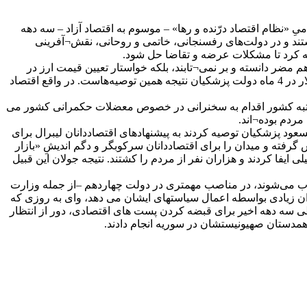
ست که طیفی از اقتصاددانان حامیِ «نظام اقتصاد درّنده و رها» – موسوم به اقتصاد آزاد – سه دهه
 هستند و در دولت‌های رفسنجانی، خاتمی و روحانی، نقش¬آفرینی
رضه کرد تا مشکلات عرضه و تقاضا حل شود.
مضر دانسته و بر نمی¬تابند، بلکه خواستار تعیین قیمت ارز در
بازار انحصاری توسط ابر سرمایه داران و گردن کلفت ها هستند که اکنون آن را «بازار توافقی» می‌نامند. فاجعه افزایش 40 درصدی قیمت دلار در 4 ماه دولت پزشکیان نتیجه همین توصیه‌هاست. در واقع اقتصاد
ی رتبه کشور اقدام به سخنرانی در خصوص معضلات حکمرانی کشور می
ردم بوده¬اند.
عود پزشکیان توصیه کردند به پیشنهادهای اقتصاددانان لیبرال برای
فته و میدان را برای اقتصاددانان سرکوبگر و دگم اندیشِ «بازار
یفا کردند و هزاران نفر از مردم را کشتند. نتیجه جولان این قبیل
سوب می‌شوند، در مناصب مهمتری در دولت چهاردهم –از جمله وزارت
اوان زیادی بواسطه اعمال سیاستهای ایشان می دهد، وای به روزی که
آن طی سه دهه اخیر برای قبضه کردن پست های اقتصادی، دور از انتظار
 همدستان صهیونیستشان در سوریه انجام دادند.