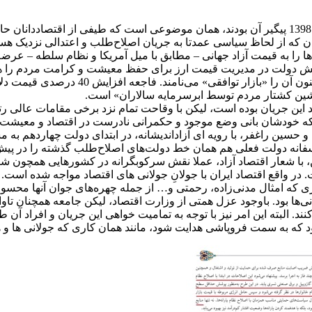
آنچه که طراحان طرح «چارچوب اصلاحات ساختاری بودجه» در سال 1398 پیگیر آن بودند، همان موضوعی ا
ددانان که از لحاظ سیاسی عمدتا به جریان اصلاح‌طلب و اعتدالی نزدیک
اها را به قیمت آزاد جهانی – مطابق با میل آمریکا و نظام سلطه – ع
 نقش دولت در مدیریت قیمت ارز برای حفظ معیشت و کرامت مردم را هم 
«ماشین کشتار مردم توسط ابرسرمایه سالاران» است.
اد این جریان بوده است، لیکن با وقاحت تمام نزد برخی مقامات عال
آنکه خودشان بانی وضع موجود و حکمرانی نادرست در اقتصاد و معیشت م
سین راغفر، با رویه ای آزاداندیشانه، در ابتدای دولت چهاردهم به مس
فانه دولت فعلی هم همان خط دولت‌های اصلاح‌طلب گذشته را در پیش گر
ا شعار اقتصاد آزاد، عملا نقش سرکوبگرانه در کشورهایی همچون شیلی ا
 در واقع اقتصاد ایران با جولانِ جولانی های اقتصاد مواجه شده است.
سازی که امثال مدنی‌زاده، رحمتی و… از جمله چهره‌های جوان آنها مح
نی‌ها بود. باوجود عزل همتی از وزارت اقتصاد، لیکن جامعه همچنان ت
نند. البته این امر نیز با توجه به تمامیت خواهی این جریان و افراد 
 شود که به سمت فروپاشی هدایت شود، مانند همان کاری که جولانی ها و