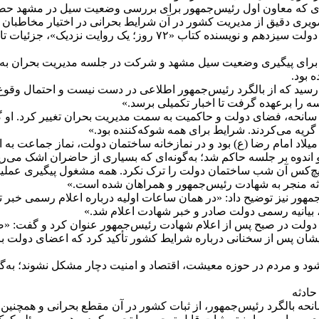
زی که معاون اول رئیس‌جمهور برای بررسی وضعیت سیل در مشهد حضور
ری دقیق از مدیریت کشور در آن شرایط بحرانی در اختیار مخاطبان ق
اسماعیل رمضانی، معاون ارتباطات دفتر معاون اول رئیس‌جمهور در دو
 برای پیگیری وضعیت سیل مشهد و شرکت در جلسه مدیریت بحران به ای
 بود.
ید که از بالگرد رئیس‌جمهور اطلاعی در دست نیست و احتمال وقوع حاد
 را برعهده گرفت تا اخبار تکمیلی برسد.»
 سانحه، فضای دولت و حاکمیت به سمت مدیریت بحران تغییر کرد. او گ
گریه می‌کردند. شرایط برای همه شوکه‌کننده بود.»
اد امام رضا (ع) بود و در نمازخانه ساختمان دولت، نماز جماعت به 
ندوه بر جلسه حاکم شد؛ به‌گونه‌ای که بسیاری از حاضران اشک می‌ریخ
باً هیچ‌کس آن شب ساختمان دولت را ترک نکرد. همه مشغول پیگیری عم
 منجر به شهادت رئیس‌جمهور و همراهان شده است.»
شهادت رئیس‌جمهور نیز توضیح داد: «در همان ساعات اولیه درباره اعلام رس
، بیانیه رسمی دولت صادر و خبر شهادت اعلام شد.»
 دولت در صبح پس از اعلام شهادت رئیس‌جمهور عنوان کرد و گفت: «
ایشان پس از سخنانی درباره شرایط کشور تأکید کرد که اعضای دولت با
 نشود و مردم در حوزه معیشت، اقتصاد و امنیت دچار مشکل نشوند؛ به‌گون
حادثه
انحه بالگرد رئیس‌جمهور، از ثبات کشور در آن مقطع بحرانی و همچنی