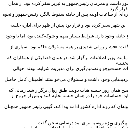
 داشت و همزمان رئیس‌جمهور به تبریز سفر کرده بود. از همان
رار گیرد.
لت سیزدهم و نویسنده کتاب «۷۲ روز؛ یک روایت نزدیک»، جزئیات تازه‌ای از ساعات اولیه پس از حادثه سقوط بالگرد رئیس‌جمهور و نحوه
ن شهر سفر کرده بود و قرار بود پیش از ظهر برای اداره جلسه
ثه وجود دارد. شرایط بسیار مبهم و شوکه‌کننده بود، اما با وجود
فت: «فشار روانی شدیدی بر همه مسئولان حاکم بود. بسیاری از
امامت وزیر اطلاعات برگزار شد. در همان فضا یکی از همکاران که
تند.»
لیات جست‌وجو و تصمیم‌گیری برای مدیریت شرایط بودند. حوالی
می خبر تردیدهایی وجود داشت و مسئولان می‌خواستند اطمینان کامل حاصل
صبح همان روز جلسه هیات دولت طبق روال برگزار شد. زمانی که
ید احساسات خود را در همان جلسه تخلیه کنند و پس از خروج از
ه‌ای که روند اداره کشور ادامه پیدا کند، گویی رئیس‌جمهور همچنان
ن پیگیری ویژه روسیه برای امدادرسانی سخن گفت.