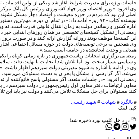
جلسات ویژه برای مدیریت شرایط آغاز شد و یکی از اولین اقدامات، ت
وی افزود: «وزیر اقتصاد، وزیر جهاد کشاورزی و رئیس کل بانک مرکزی 
اصلی این بود که مردم در حوزه معیشت و اقتصاد دچار مشکل نشوند.
نویسنده کتاب «۷۲ روز» ادامه داد: «در تمام آن دوره، م
اداره کشور و رساندن دولت به زمان انتقال قانونی قدرت است، نه ورود
رمضانی از تشکیل کمیته‌های تخصصی در همان روزهای ابتدایی خبر دا
این کمیته‌ها موظف بودند روزانه گزارش ارائه کنند و در صورت بروز
وی همچنین به برخی توصیه‌های دولت در حوزه مسائل اجتماعی اشاره ک
همدلی و وحدت ایجادشده در جامعه آسیب نبیند.»
و سیاسی بسیار سخت بود. اما تلاش شد انتخابات با نهایت دقت، سلا
وی در ادامه با اشاره به شیوه مدیریتی دولت سیزدهم اظهار داشت: 
می‌شد. اگر گزارشی از مشکل یا بحران به دست مسئولان می‌رسید، ر
رمضانی افزود: «در جلسات متعدد، اگر مسئولی پاسخ قانع‌کننده ارائه ن
معاون ارتباطات دفتر معاون اول رئیس‌جمهور در دولت سیزدهم در پا
کنند مسئولان برای حل مشکلات تلاش می‌کنند و دولت نیز باید این تلا
#
بالگرد
#
شهادت
#
شهید رئیسی
کپی لینک
در داخل کلیپ بورد ذخیره شد!