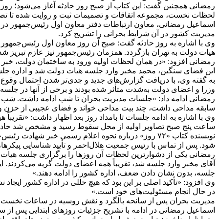
رمضانی همچنین گفت: این کتاب از صبح روز حادثه آغاز می‌شود؛ رو
لحظات نخست، مجموعه اتفاقات و تصمیمات ثبت و روایت شده تا تصوی
مدیریت کشور در آن شرایط بحرانی را تشریح کرد.
وی با اشاره به روز حادثه گفت: صبح آن روز معاون اول رئیس‌جمهور
هیات دولت به تهران بازگردد. همزمان رئیس‌جمهور نیز عازم تبریز شده
رمضانی افزود: «در همان لحظات اولیه ورود به ساختمان دولت، خبر رس
این فضای سنگین، محمد مخبر وارد جلسه هیات دولت شد و اداره جلسه
به گفته وی، با دریافت گزارش‌های جدید و جدی‌تر شدن احتمال وقوع
وزرا و اعضای دولت به‌شدت متأثر شده بودند و برخی از آنها در جلسه 
رمضانی ادامه داد: «جلسات مدیریت بحران تا شب ادامه داشت. شب میل
سابقه مداحی داشت، چند بیت مداحی خواند و فضای عجیبی از حزن و ا
وی با اشاره به ادامه جلسات تا بامداد روز بعد اظهار داشت: «تقری
ساعت پنج صبح تصاویر اولیه از محل سقوط رسید و مشخص شد حادثه
نویسنده کتاب «۷۲ روز» درباره نحوه اعلام رسمی خبر 
شود. پس از تماس با رئیس جمعیت هلال‌احمر و تأیید شناسایی پیکرها
رمضانی یکی از دشوارترین لحظات آن روزها را برگزاری جلسه هیات
آقای مخبر وارد جلسه شد، تقریباً همه اعضای دولت گریه می‌کردند. 
جلسه، بدون نشان دادن ضعف، اداره کشور را ادامه دهند.»
وی افزود: «تأکید اصلی بر این بود که هیچ خللی در اداره کشور ایجاد
در حال انجام مسئولیت‌های خود است.»
مدیریت بحران پس از سانحه بالگرد و نقش روسیه در ساعات نخست 
اسماعیل رمضانی در ادامه با تشریح جزئیات روزهای ابتدایی پس از س