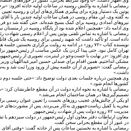
وی اظهار داشت: «با وجود شرایط بحرانی، کشور در حوزه‌های اقتصادی،
رمضانی با اشاره به واکنش روسیه در ساعات اولیه حادثه افزود: «بر
پوتین یک دستیار ویژه برای پیگیری همکاری‌های ایران و روسیه تعیین 
به گفته وی، این مقام روسی در همان ساعات اولیه چندین بار با آقای 
نیروهای امدادی روسیه برای کمک بسیج شده‌اند. حتی گفته شد دو فروند
وی ادامه داد: «همچنین اعلام شده بود از پایگاه روسیه در ارمنستان 
رمضانی با اشاره به تماس تلفنی پوتین پس از اعلام رسمی شهادت رئی
داده است. او تأکید داشت که شهید رئیسی برای روسیه یک شریک قابل اع
نویسنده کتاب «۷۲ روز» در ادامه به روایت برگزاری نخ
تهران کامل نبود. حتی پیدا کردن یک عکس مناسب از رئیس‌جمهور برا
وی افزود: «در نهایت با جست‌وجو در اینترنت، تصویری از رئیس‌جمهو
مشکی انداختیم. همین اقدام برای صندلی حسین امیرعبداللهیان وزیر ش
رمضانی گفت: «تصویری از آن جلسه پیش از ورود وزرا ثبت شد و به‌
داشت.»
وی همچنین درباره جلسات بعدی دولت توضیح داد: «حتی جلسه دوم دو
کشورها انجام شود.»
رمضانی با اشاره به نحوه اداره دولت در آن مقطع خاطرنشان کرد: «محمد
تصمیم‌گیری‌ها در همان ساختمان انجام می‌شد.»
او یکی از چالش‌های عجیب روزهای نخست را تعیین عنوان رسمی برای مح
مجریه یا کفیل ریاست‌جمهوری به‌کار می‌بردند. پس از مشورت‌های حقو
مدیریت ۷۲ روزه دولت پس از شهادت رئیس‌جمهور
معاون ارتباطات دفتر معاون اول رئیس‌جمهور در دولت سیزدهم با ت
در عبور از آن مقطع بحرانی سخن گفت.
رمضانی با اشاره به نخستین ساعات پس از حادثه گفت: «وقتی آقای مخ