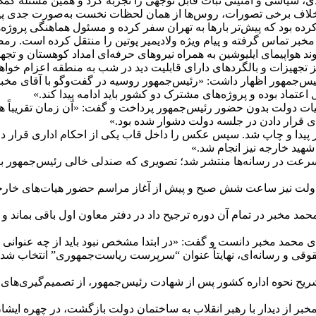
 سیاسی و امنیتی ثبات قابل توجهی را تجربه کرد و همین مسئله کمک ک
خلاف برخی تصورات، روس‌ها از همان لحظات نخست به‌صورت جدی پیگیر 
کرده بود که پیش‌تر بارها به تهران سفر کرده و مسئول هماهنگی پروژه
مخبر تماس گرفته و پیام ویژه ولادیمیر پوتین را منتقل کرده است. رم
 هواپیمای ایلیوشین به همراه نیروهای حرفه‌ای امداد کوهستان و تجهیز
نیز تجهیزات و بالگردهای دارای قابلیت دید در شب به منطقه اعزام خوا
س‌جمهور اظهار داشت: «رئیس‌جمهور روسیه در گفت‌وگو با آقای مخبر 
تماد بوده و پروژه‌های مشترک دو کشور باید ادامه پیدا کند.»
ستین جلسه هیات دولت بدون حضور رئیس‌جمهور پرداخت و گفت: «آن زمان تقریبا
ی قرار دادن در جلسه دولت دشوار شده بود.»
ر پیدا و چاپ شد. سپس عکس را داخل قاب یکی از احکام اداری قرار د
هید خارجه نیز انجام شد.»
سرعت در رسانه‌ها منتشر شد؛ تصویری که صندلی خالی رئیس‌جمهور با 
لت نیز ساعت شش صبح و پیش از آغاز مراسم حضور هیات‌های خارجی ب
 مخبر در تمام آن دوره ترجیح داد در دفتر معاون اول باقی بماند و از
مد مخبر دانست و گفت: «در ابتدا مشخص نبود باید از چه عنوانی برای
قی و رسانه‌ای، نهایتاً عنوان “سرپرست ریاست‌جمهوری” انتخاب شد؛ ع
شریح نحوه اداره کشور پس از شهادت رئیس‌جمهور، از تصمیم‌گیری‌ها
بر از دیدار با رهبر انقلاب به ساختمان دولت بازگشت، در چهره ایش