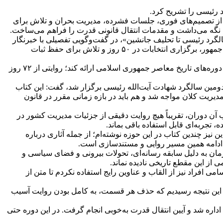
 رئیسی را تشریح کرد.
ی از تصمیم‌های فوری، جلسات فشرده، مدیریت بحران و تلاش برای
 نگه می‌داشت و مقدمات انتقال قانونی قدرت را فراهم می‌ساخت.
لت سیزدهم و نویسنده کتاب «۷۲ روز؛ یک روایت نزدیک؛ از سقوط بالگرد رئیسی تا تحلیف جانشین»، در گفت‌وگویی تفصیلی با خبرنگار
فارس، از نخستین لحظات اعلام مفقود شدن بالگرد رئیس‌جمهور تا جلسات شبانه مدیریت بحران، چگونگی اداره دولت پس از شهادت رئیس‌جمهور، برگزاری انتخابات در ۵۰ روز و تلاش برای حفظ ثبات
وی که در متن تصمیم‌گیری‌ها و تحولات آن مقطع حضور داشته، در این گفت‌وگو تلاش کرد روایتی مستند و بی‌واسطه از یکی از حساس‌ترین دوره‌های تاریخ معاصر جمهوری اسلامی ارائه کند؛ روایتی از ۷۲ روز
ک روایت نزدیک؛ در این نشست که به مناسبت دومین سالگرد شهادت آیت‌الله رئیسی برگزار شد، گفت: این کتاب
یریت کلان مواجه شد و هم باید در بازه زمانی مقرر در قانون
ه‌های مکتوب آن دوران، تقریباً هیچ روایت دقیقی از جزئیات مدیریت کشور در
 تجربه‌ای قابل استفاده باقی بماند.
یز چندین کتاب در این حوزه نوشته‌ام؛ از جمله آثاری درباره
مان به دلیل سابقه رسانه‌ای، تحولات بیرونی و فضای سیاسی و
از این مقطع تاریخی نادیده نماند.
ن اسامی افراد نیز از القاب و عناوین رایج استفاده نکردم تا متن از
ا هر بار به این نتیجه رسیدیم که حذف هر قسمت، به کامل بودن روایت آسیب
داره شد و آیین انتقال قدرت به‌خوبی انجام گرفت. در این دوره حتی