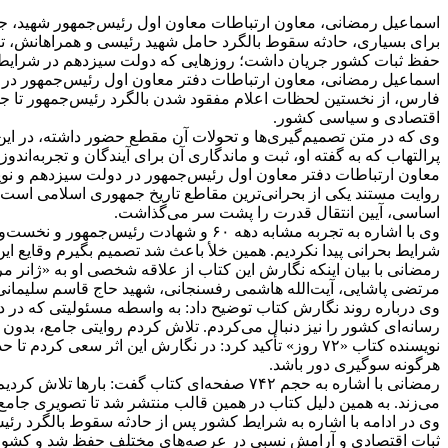
اسماعیل رمضانی، معاون ارتباطات معاون اول رئیس‌جمهور شهید، جز
برای بسیاری، حادثه سقوط بالگرد حامل شهید رئیسی و همراهانش، تنه
حفظ ثبات کشور جریان داشت؛ روزهایی که دولت سیزدهم در شرایطی کم
اقتصادی و سیاسی کشور.
پرالتهاب که به گفته او، ثبت و ماندگاری آن برای آیندگان و تجربه‌ا
روایت مستند یکی از بحرانی‌ترین مقاطع تاریخ جمهوری اسلامی است؛ د
اساسی، آیین انتقال قدرت را پشت سر می‌گذاشت.
وی با اشاره به تجربه مشابه دهه ۶۰ و 
شرایط بحرانی پیدا نکردیم. همین خلأ باعث شد تصمیم بگیرم وقایع این د
رمضانی با بیان اینکه نگارش این کتاب از علاقه شخصی او به «ژانر مر
مرتضی پاشایی، آیت‌الله هاشمی رفسنجانی، شهید حاج قاسم سلیمانی، عباس کیارستمی و محمدعلی نج
وی درباره روند نگارش کتاب توضیح داد: به واسطه مسئولیتی که در د
رسانه‌ای کشور را نیز دنبال می‌کردم. تلاش کردم روایتی جامع، بدون 
نویسنده کتاب «۷۲ روز» تأکید کرد: در نگارش این اثر سعی
هرگونه سوگیری دور باشد.
رمضانی با اشاره به حجم ۷۴۲ صفحه‌ای کتاب گ
می‌زند. به همین دلیل کتاب در همین قالب منتشر شد تا تصویری جامع از آن ۷۲ روز حساس ار
وی در ادامه با اشاره به شرایط کشور پس از حادثه سقوط بالگرد رئیس
ثبات اقتصادی و آرامش نسبی در عرصه‌های مختلف حفظ شد و کشور بد