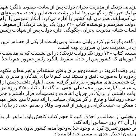
ئیاتی نزدیک از مدیریت بحران دولت پس از سانحه سقوط بالگرد شهید
ا یک خبر تلخ و ناگهانی بود؛ اما در پشت صحنه این رخداد، مجموعه‌ا
‌سابقه، همزمان باید کشور را اداره می‌کرد، افکار عمومی را آرام
اسماعیل رمضانی، معاون ارتباطات دفتر معاون اول رئیس‌جمهور در دو
ندوزی در مدیریت بحران ضروری بوده است.
معاون ارتباطات دفتر معاون اول رئیس‌جمهور در دولت سیزدهم و نویسنده کتاب «۷۲ روز؛ ی
وره‌ای که کشور پس از حادثه سقوط بالگرد رئیس‌جمهور، هم با خلأ مد
شهادت رئیس‌جمهور و نخست‌وزیر وقت افزود: در جست‌وجو برای یافتن مستندات و تجرب
وره را به‌صورت دقیق و مستند ثبت کنم تا برای آیندگان و مدیران آینده،
گ شخصیت‌های مشهور» نیز تأثیر گرفته است، اظهار داشت: پیش از این ن
فی. به گفته او، کتاب «۷۲ روز» نیز ادامه همین مسیر روایی و مستندسازی است.
ولت داشتم، از نزدیک در جریان اتفاقات و تصمیمات قرار داشتم و همز
حذف رویدادها و فارغ از گرایش‌های سیاسی ارائه دهم تا هیچ بخش مهمی 
 کردم تا حد ممکن به عینیت‌گرایی و پرهیز از قضاوت وفادار بمانم. حتی در بیا
فت: بارها تلاش کردیم بخشی از مطالب را حذف کنیم تا حجم کتاب کاهش یابد، ام
ائه کند.
‌جمهور تصریح کرد: با وجود خلأ به‌وجودآمده، کشور بدون بحران جدی ا
ون اختلال جدی به مسیر خود ادامه داد.