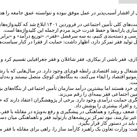
تی از اقشار آسیب‌پذیر در عمل موفق نبوده و نتوانسته عمق جامعه را 
اسماعیل گرجی پور در نشست افق گشایی موضوع فقر، اف
زی یارانه‌ها و حفظ قدرت خرید مردم ازجمله این کلیدواژه‌ها است.
ررسی و دسته‌بندی کنیم، به سه سرفصل «فقر»، «توزیع درآمد» و «براب
تولید فقر تمرکز دارد، اظهار داشت: حمایت از فقرا در کنار سیاست‌ها
، فقر غیرقابل توانمندسازی، فقر ناشی از بیکاری، فقر شاغلان و فقر جغرافیایی تق
اشتغال و رشد اقتصادی رابطه قوی‌ای وجود دارد. در سال‌هایی که با ر
و اقتصاد را ایفاء می‌کنند، به بنگاه‌های کوچک متصل نیستند و به‌دلیل
ست.
های خرد هستند اما بیشترین درآمد سازمان تأمین اجتماعی از بنگاه‌ها
ین اجتماعی فقر بیمه‌ای را رقم می‌زند.
زفقرا 2 رویکرد حمایت قیمتی و دیگری حمایت درآمدی وجود دارد. برخی از پژوهشگران اعت
رد و افراد بیشتری را پوشش داد.
 ضعف رویکرد و هماهنگی در پیشگیری و رفع به‌ویژه در مقابله با فقر،
یر نیازمند، نبود تمرکز برریشه‌های بازتولید فقر و ناهماهنگی میان دست
اید در دستور کار قرار بگیرد.
فت: وزارت تعاون یک راهبرد کارآمد ساز را، راهی برای مقابله با فقر م