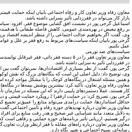
معاون رفاه وزیر تعاون کار و رفاه اجتماعی بابیان اینکه حمایت قیم
بازار کار می‌تواند در فقرزدایی تأثیر بسزایی داشته باشد.
بر رفع تبعیض در بهره‌مندی عمومی، کاهش فاصله طبقانی با هدفمندسا
وی، گفت: اگر بخواهیم عدالت اجتماعی را از منظر اندیشه اقتصاد ب
گرجی پور بابیان اینکه سیاست‌های مربوط به رفع فقر بر علل و عوامل 
عمل نکنیم.
سیاست‌های ضد تورمی
معاون وزیر تعاون فقر را در ۵ دسته فقر ذاتی
در فقرزدایی تأثیر به سزایی داشته باشد.
گرجی پور، گفت: از نظر بسیاری از اقتصاددان‌ها، نمی‌توان گفت بین 
وی، توضیح داد: دلیل اصلی این است که بنگاه‌های بزرگ که نقش لوکوموتی
و همین مسئله اشتغال در بنگاه‌های کوچک را با مشکل مواجه کرده ا
معاون رفاه وزیر تعاون، تأکید کرد: بیشترین پوشش بیمه‌ها در بنگاه‌
کار هستند، عملاً دستمزدهای پایینی دارند که این مسئله در سازمان تأم
گرجی پور، تصریح کرد: در حمایت ا
حداقل استانداردها، حمایت درآمدی می‌تواند منابع را عمیق‌تر تجمیع ک
معاون وزیر تعاون درباره تهدیدهای حوزه رفاه و تأمین اجتماعی،گفت:
به دلایل متعدد مانند شناسایی غیر صحیح و هدر رفت منابع برای افراد غ
درگیر هستیم، ارزیابی تأثیر برنامه‌های حوزه حمایتی و رفاهی است که ب
معاون وزیر تعاون درباره راه‌های مقابله با فقر ازنظر وزارت تعاون،گ
رسانه‌ای، بسیج اجتماعی و تغییر نگاه دارد.