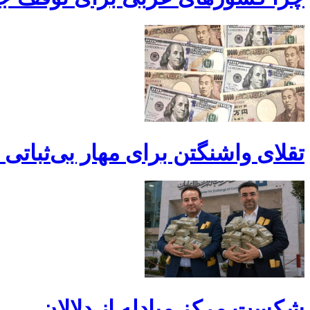
تقلای واشنگتن برای مهار بی‌ثباتی د
شکست مرکز مبادله از دلالان