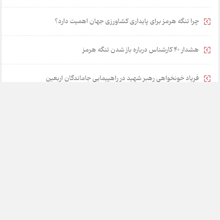
چرا تنگه هرمز برای پایداری کشاورزی جهان اهمیت دارد؟
هشدار 40 کارشناس درباره باز شدن تنگه هرمز
فریاد خونخواهی رهبر شهید در راهپیمایی جاماندگان اربعین
۵ راهکار برای نجات مشوق‌های مالیاتی از رانت و فساد
خانه
تبلیغات
همکاری با ما
درباره ما
تماس با ما
چارسوق در شبکه های اجتماعی: