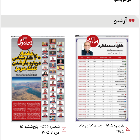
آرشیو
شماره 525- شنبه 17 مرداد
شماره 524- پنج‌شنبه 15
1405
مرداد 1405