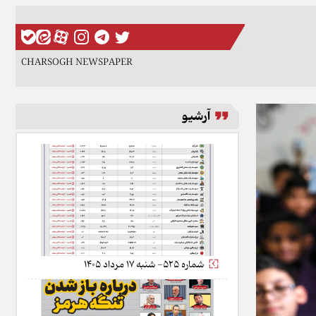
CHARSOGH NEWSPAPER
آرشیو
شماره 525- شنبه 17 مرداد 1405