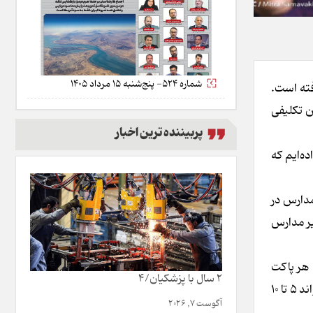
شماره 524- پنج‌شنبه 15 مرداد 1405
ت نگرفته است.
دارس تعیین تکلیفی
پربیننده ترین اخبار
ا ازدست‌داده‌ایم که
مدارس در
د توزیع شیر مدارس
ساب قیمت کنونی هر پاکت
2 سال با پزشکیان/4
شیر ۱۰ هزارتومان و هزینه‌های حمل، حدود ۹ همت اعتبار نیاز دارد که با شرایط فعلی بودجه دولت امکان‌پذیر نیست، اما این توزیع می‌تواند ۵ تا ۱۰
آگوست 7, 2026