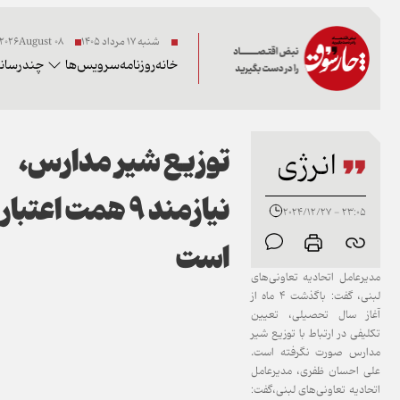
شنبه ۱۷ مرداد ۱۴۰۵
08 2026August
خانه
روزنامه
سرویس‌ها
چندرسانه
توزیع شیر مدارس،
انرژی
نیازمند ۹ همت اعتبار
23:05 - 2024/12/27
است
مدیرعامل اتحادیه تعاونی‌های
لبنی، گفت: باگذشت ۴ ماه از
آغاز سال تحصیلی، تعیین
تکلیفی در ارتباط با توزیع شیر
مدارس صورت نگرفته است.
علی احسان ظفری، مدیرعامل
اتحادیه تعاونی‌های لبنی،گفت: