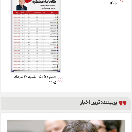
شماره 526- یکشنبه 18 مرداد
شماره 525- شنبه 17 مرداد
1405
1405
پربیننده ترین اخبار