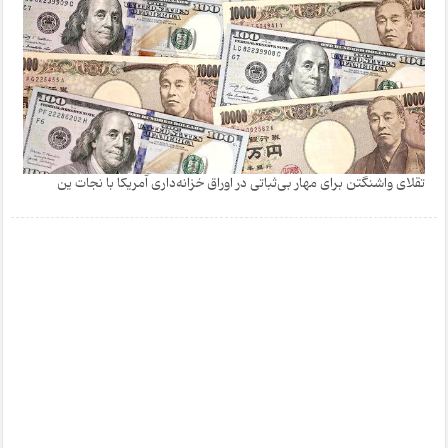
تقلای واشنگتن برای مهار بی‌ثباتی در اوراق خزانه‌داری آمریکا با نجات ین