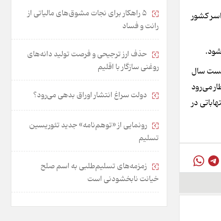
۵ راهکار برای نجات مشوق‌های مالیاتی از
نجام است و در صورت حمایت در ۷ هزار شعبه سراسر کشور
رانت و فساد
شود.
حذف ارز ترجیحی و فرصت تولید دانه‌های
روغنی سازگار با اقلیم
نخست سال
در کردند که انتظار می‌رود
دولت سراغ انتشار اوراق بدهی می‌رود؟
رد تا شاهد چنین التهاباتی در
رونمایی از «توهم‌نامه» جدید تئور‌یسین
تسلیم
زمزمه‌های تسلیم‌طلبی به اسم صلح
خیانت نابخشودنی است