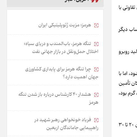
نگین تفاوتی با
هرمز؛ مزیت ژئوپلیتیکی ایران
و احتساب دیگر
تنگه هرمز، باب‌المندب و دریای سیاه؛
اد تولید روبرو
اختلال حمل‌ونقل در بازار جهانی نفت
چرا تنگه هرمز برای پایداری کشاورزی
شود، اما با
جهان اهمیت دارد؟
کان تأمین
د. گفتنی است در سنوات گذشته ۳۰ درصد نیاز گوشت از طریق منجمد و ۷۰ درصد گرم بود،
هشدار 40 کارشناس درباره باز شدن تنگه
هرمز
فریاد خونخواهی رهبر شهید در
مسعود رسولی دبیر انجمن صنعت گوشت و مواد پروتئینی گفت: روزانه ۲۰۰ تن گوشت گرم از مبدأ پاکستان وارد می‌شود که قیمت آن ۲۰ تا ۳۰
راهپیمایی جاماندگان اربعین