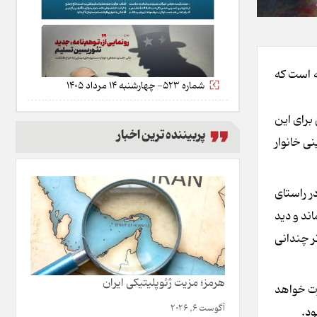
ه است که
شماره 523- چهارشنبه 14 مرداد 1405
برای این
پربیننده ترین اخبار
ی خانوار
ر راستای
منتظر ماند و دید
ر چندانی
هرمز؛ مزیت ژئوپلیتیکی ایران
رت خواهد
آگوست 6, 2026
ود.