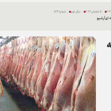
5 شعبان 2026
سال دوم
شماره 524
 ای
آرشیو
ه