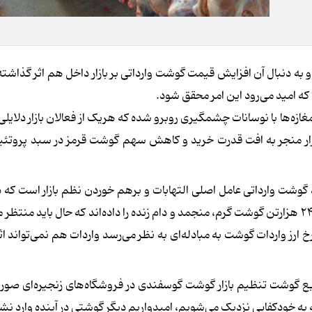
و به دنبال آن افزایش قیمت گوشت وارداتی بر بازار داخل هم اثر گذاشت
 که امید می‌رود این امر محقق شود.
ازه‌ها با نوسانات چشمگیری روبرو شده که هریک از فعالان بازار دلایلی 
ازار منجر به افت قدرت خرید و کاهش سهم گوشت قرمز در سبد پروتئین
گوشت وارداتی عامل اصلی التهابات و برهم خوردن نظم بازار است که د
تعدیل قیمت و تنظیم بازار مسئولان وزارت جهاد مجوز واردات ۲۴۵ هزارتن گوشت گرم، منجمد و دام زنده را داده‌اند که حال باید 
خ ارز واردات گوشت به مبادله‌ای به نظر می‌رسد واردات هم نمی‌تواند اث
وزیع گوشت تنظیم بازار گوشت گوسفندی در فروشگاه‌های زنجیره‌ای صو
 به خودکفایی نزدیک می‌شویم، امیدواریم دیگر گوشتی در آینده وارد نش