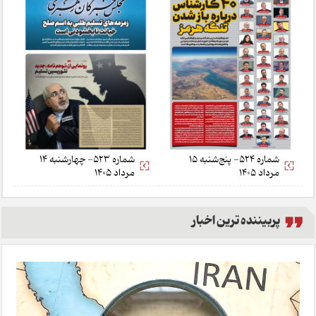
شماره 524- پنج‌شنبه 15
شماره 523- چهارشنبه 14
مرداد 1405
مرداد 1405
پربیننده ترین اخبار