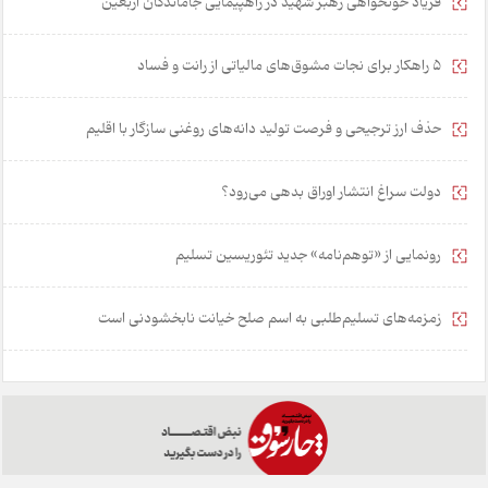
فریاد خونخواهی رهبر شهید در راهپیمایی جاماندگان اربعین
۵ راهکار برای نجات مشوق‌های مالیاتی از رانت و فساد
حذف ارز ترجیحی و فرصت تولید دانه‌های روغنی سازگار با اقلیم
دولت سراغ انتشار اوراق بدهی می‌رود؟
رونمایی از «توهم‌نامه» جدید تئور‌یسین تسلیم
زمزمه‌های تسلیم‌طلبی به اسم صلح خیانت نابخشودنی است