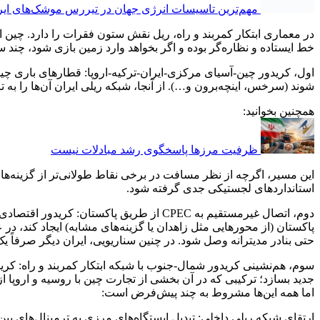
مهم‌تر‌ین تاسیسات انرژی جهان در تیررس موشک‌های ایر
در معماری ابتکار کمربند و راه، ریل نقش ستون فقرات را دارد. چین ا
خط ایستاده و نظاره‌گر بوده و اگر بخواهد وارد زمین بازی شود، چند 
اول، کریدور چین-آسیای مرکزی-ایران-ترکیه-اروپا: قطارهای باری چین
شوند (سرخس، اینچه‌برون و…). از آنجا، شبکه ریلی ایران آن‌ها را به ت
همچنین بخوانید:
ظرفیت مرزها پاسخگوی رشد مبادلات نیست
این مسیر، اگرچه از نظر مسافت در برخی نقاط طولانی‌تر از گزینه
استانداردهای لجستیکی جدی گرفته شود.
حتی بنادر مدیترانه وصل شود. در چنین سناریویی، ایران دیگر صرفاً
سوم، هم‌نشینی کریدور شمال-جنوب با شبکه ابتکار کمربند و راه: کر
جدید بسازد؛ ترکیبی که در آن بخشی از تجارت چین با روسیه و اروپا از
اما همه این‌ها مشروط به چند پیش‌فرض است:
ارتقای شبکه ریلی داخلی: تبدیل ایستگاه‌های مرزی به ترمینال‌های بین