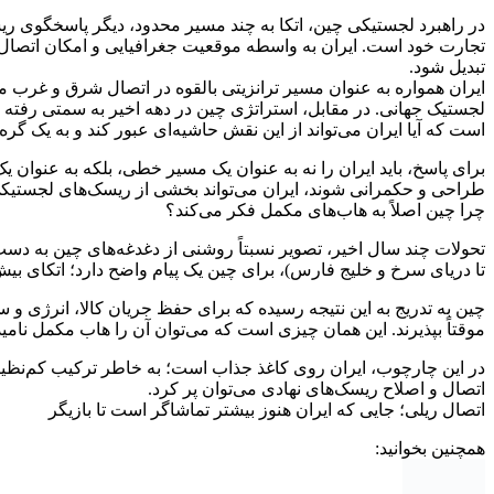
در راهبرد لجستیکی چین، اتکا به چند مسیر محدود، دیگر پاسخگوی ریس
تجارت خود است. ایران به واسطه موقعیت جغرافیایی و امکان اتصال ر
تبدیل شود.
ایران همواره به عنوان مسیر ترانزیتی بالقوه در اتصال شرق و غرب 
لجستیک جهانی. در مقابل، استراتژی چین در دهه اخیر به سمتی رفته که
است که آیا ایران می‌تواند از این نقش حاشیه‌ای عبور کند و به یک 
برای پاسخ، باید ایران را نه به عنوان یک مسیر خطی، بلکه به عنوان ی
طراحی و حکمرانی شوند، ایران می‌تواند بخشی از ریسک‌های لجستیکی
چرا چین اصلاً به هاب‌های مکمل فکر می‌کند؟
تحولات چند سال اخیر، تصویر نسبتاً روشنی از دغدغه‌های چین به دست م
تا دریای سرخ و خلیج فارس)، برای چین یک پیام واضح دارد؛ اتکای بیش
چین به تدریج به این نتیجه رسیده که برای حفظ جریان کالا، انرژی و 
موقتاً بپذیرند. این همان چیزی است که می‌توان آن را هاب مکمل نامید
در این چارچوب، ایران روی کاغذ جذاب است؛ به خاطر ترکیب کم‌نظیر
اتصال و اصلاح ریسک‌های نهادی می‌توان پر کرد.
اتصال ریلی؛ جایی که ایران هنوز بیشتر تماشاگر است تا بازیگر
همچنین بخوانید: