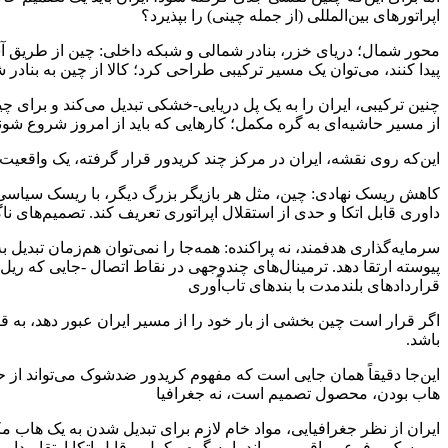
اپراتورهای بین‌المللی (از جمله چینی) را بپذیرد؟
محور شمال؛ دریای خزر، بنادر شمالی و شبکه داخلی: چین از طریق آسی
پیدا کنند، می‌توان یک مسیر ترکیبی طراحی کرد؛ کالا از چین به بنادر
چنین ترکیبی، ایران را به یک پل دریایی-خشکی تبدیل می‌کند و برای
از مسیر حاشیه‌ای به گره مکمل؛ کارهایی که باید از امروز شروع شون
این‌که روی نقشه، ایران در مرکز چند کریدور قرار گرفته، یک واقعیت
کاهش ریسک نهادی: چین، مثل هر بازیگر بزرگ دیگر، با ریسک سیاسی کنا
داوری قابل اتکا و حدی از استقلال اپراتوری تعریف کند. تصمیم‌های ن
سرمایه‌گذاری هدفمند، نه پراکنده: همه‌جا را نمی‌توان هم‌زمان تبدیل
پیوسته ارتقا دهد. ترمینال‌های چندوجهی در نقاط اتصال -جایی که ریل،
قراردادهای بلندمدت با بندهای تاب‌آوری
اگر قرار است چین بخشی از بار خود را از مسیر ایران عبور دهد، به 
باشد.
این‌جا دقیقاً همان جایی است که مفهوم کریدور ضدشوک می‌تواند از ح
هاب بودن، محصول تصمیم است، نه جغرافیا
ایران از نظر جغرافیایی، مواد خام لازم برای تبدیل شدن به یک هاب مک
پرریسک و فرعی باقی می‌ماند یا به گره مکمل و قابل اتکا ارتقا پیدا