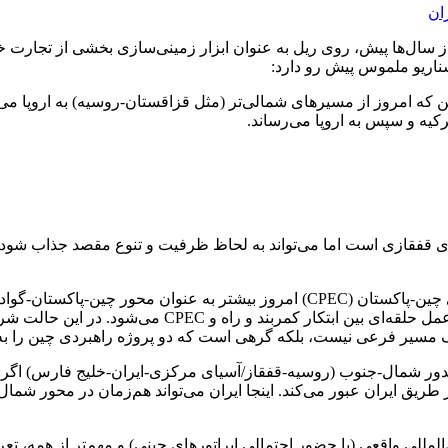
ان
ز سال‌ها پیش، روی ریل به عنوان ابزار زمینی‌سازی بخشی از تجارت خود
سناریو ملموس پیش رو دارد:
 که امروز از مسیرهای شمالی‌تر (مثل قزاقستان-روسیه) به اروپا می‌ر
رکیه و سپس به اروپا می‌رساند.
‌های قفقازی است اما می‌تواند به لحاظ ظرفیت و تنوع مقصد جذاب ش
دوم، اتصال غیرمستقیم به CPEC از طریق پاکستان: کریدور اقتصادی چین-پاکستان (CPEC) ا
پاکستان (از محورهایی مثل زاهدان یا گزینه‌های مشابه) ا
 یک مسیر فرعی نیست، بلکه گرهی است که دو پروژه راهبردی چین را ب
یدور شمال-جنوب (روسیه-قفقاز/آسیای مرکزی-ایران-خلیج فارس) اگر به 
 طریق ایران عبور می‌کند. اینجا ایران می‌تواند هم‌زمان در محور شما
‌المللی واقعی (با حضور احتمالی اپراتورهای چینی) و مهم‌تر از همه، 