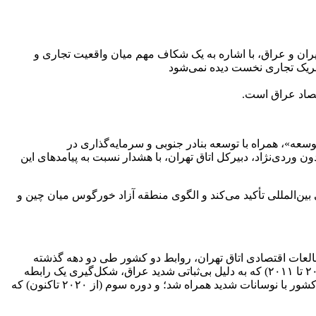
ران و عراق، با اشاره به یک شکاف مهم میان واقعیت تجاری و
 شریک تجاری نخست دیده نمی‌شود
قتصاد عراق است.
سعه»، همراه با توسعه بنادر جنوبی و سرمایه‌گذاری در
ردی‌نژاد، دبیرکل اتاق تهران، با هشدار نسبت به پیامدهای این
ین‌المللی تأکید می‌کند و الگوی منطقه آزاد خورگوس میان چین و
مطالعات اقتصادی اتاق تهران، روابط دو کشور طی دو دهه گذشته
به‌شدت تحت تأثیر تحولات سیاسی و امنیتی منطقه قرار داشته است. او این مسیر را در سه دوره اصلی طبقه‌بندی می‌کند: دوره نخست (۲۰۰۳ تا ۲۰۱۱) که به دلیل بی‌ثباتی شدید عراق، شکل‌گیری یک رابطه
اقتصادی پایدار با دشواری جدی مواجه بود؛ دوره دوم (۲۰۱۱ تا ۲۰۲۰) که با خروج تدریجی آمریکا، ظهور داعش و اثرگذاری برجام، تجارت دو کشور با نوسانات شدید همراه شد؛ و دوره سوم (از ۲۰۲۰ تاکنون) که