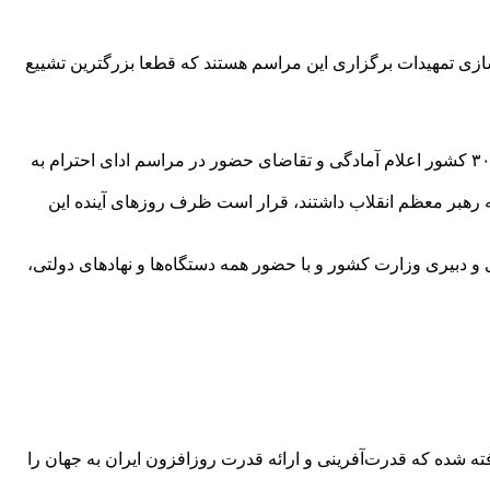
ه‌سازی تمهیدات برگزاری این مراسم هستند که قطعا بزرگترین تشییع
دبیر ستاد ملی آیین تشییع و وداع با رهبر شهید انقلاب، جزئیات برگزاری این مراسم در عراق و سه استان ایران را اعلام کرد و گفت: بیش از ۳۰ کشور اعلام آمادگی و تقاضای حضور در مراسم ادای احترام به
که رهبر معظم انقلاب داشتند، قرار است ظرف روزهای آینده این
دولت هم تصمیم گرفت ستاد ملی برگزاری مراسم وداع و تشییـع قائد اعظم امت اسلامی با مسئولیت و محوریت معاون اول رئیس‌جمهوری و دبیری وزارت کشور و با حضور همه دستگاه‌ها و نهادهای دولتی،
فته شده که قدرت‌آفرینی و ارائه قدرت روزافزون ایران به جهان را