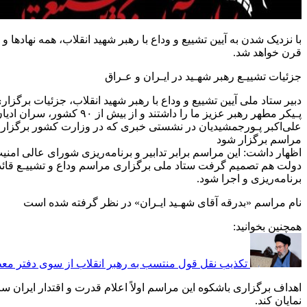
با نزدیک شدن به آیین تشییع و وداع با رهبر شهید انقلاب، همه نهاده
قرن خواهد شد.
جزئیات تشییـع رهبر شهـید در ایـران و عـراق
پـیکر مطهر رهبر عزیز ما را داشتند و از بیش از ۹۰ کشور، سران ادیان و مذاهب برای حضور اعلام آمادگی کردند.
علی‌اکبر پـورجمشیدیان در نشستی خبری که در وزارت کشور برگزار شد 
مراسم برگزار شود
اظهار داشت: این مراسم برابر تدابیر و برنامه‌ریزی شورای عالی ا
برنامه‌ریزی و اجرا شود.
نام مراسم «بدرقه آقای شهـید ایـران» در نظر گرفته شده است
همچنین بخوانید:
تکذیب نقل قول منتسب به رهبر انقلاب از سوی دفتر معظ
اهداف برگزاری باشکوه این مراسم اولاً اعلام قدرت و اقتدار ایران سر
نمایان کند.