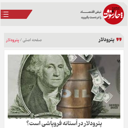
پترودلار
صفحه اصلی
/
پترودلار
پترودلار در آستانه فروپاشی است؟