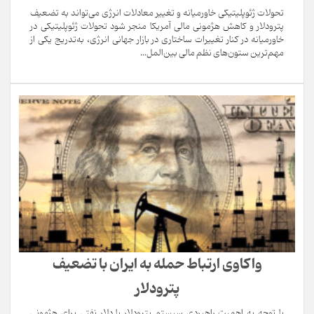
تحولات ژئوپلیتیکی خاورمیانه و تغییر معادلات انرژی می‌تواند به تضعیف
پترودلار و کاهش هژمونی مالی آمریکا منجر شود تحولات ژئوپلیتیکی در
خاورمیانه در کنار تغییرات ساختاری در بازار جهانی انرژی، به‌تدریج یکی از
مهم‌ترین ستون‌های نظم مالی بین‌المل...
واکاوی ارتباط حمله به ایران با تضعیف
پترودلار
با توجه به اهمیت راهبردی سیستم پترودلار یا دلار نفتی برای هژمونی