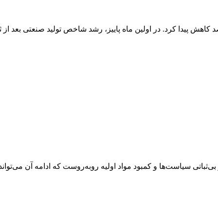
صنایع بورسی در مهر امسال نسبت به مشابه سال قبل ۲.۱ درصد کاهش پیدا کرد. در اولین ماه پاییز، ر