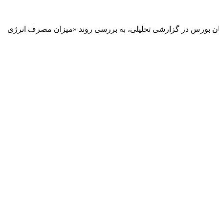
ه (سال ۱۴۰۳) در همه صنایع، ۱۷ درصد افزایش داشته است. سازمان بورس در گزارشی تحلیلی، به بررسی روند «میزان مصرف انرژی