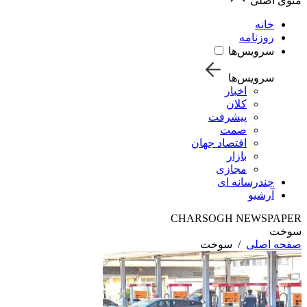
منوی اصلی
خانه
روزنامه
سرویس‌ها
سرویس‌ها
اخبار
کلان
پیشرفت
صمت
اقتصاد جهان
بازار
مجازی
چندرسانه ای
آرشیو
CHARSOGH NEWSPAPER
سوخت
صفحه اصلی
/
سوخت