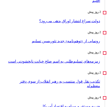
اقلیم
دولت سراغ انتشار اوراق بدهی می‌رود؟
رونمایی از «توهم‌نامه» جدید تئور‌یسین تسلیم
زمزمه‌های تسلیم‌طلبی به اسم صلح خیانت نابخشودنی است
تکذیب نقل قول منتسب به رهبر انقلاب از سوی دفتر
معظم‌له
ضربه مستقیـم سپاه به اقتصاد آمر‌یکا