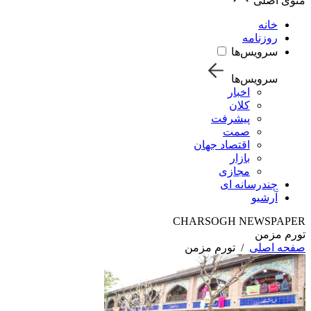
منوی اصلی
خانه
روزنامه
سرویس‌ها
سرویس‌ها
اخبار
کلان
پیشرفت
صمت
اقتصاد جهان
بازار
مجازی
چندرسانه ای
آرشیو
CHARSOGH NEWSPAPER
تورم مزمن
صفحه اصلی
/
تورم مزمن