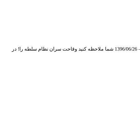
نظام سلطه در «برجام»، هر روز یک شرارتی از خودشان نشان می‌دهند بیانات در مراسم دانش‌آموختگی دانشجویان دانشگاه علوم انتظامی – 1396/06/26 شما ملاحظه کنید وقاحت سران نظام سلطه را! در