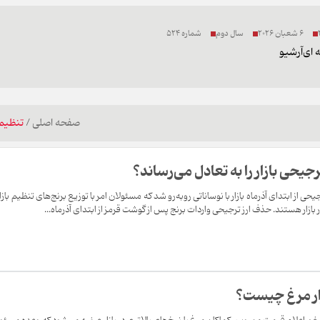
6 شعبان 2026
سال دوم
شماره 524
 ای
آرشیو
صفحه اصلی
/
تنظیم ب
رجیحی بازار را به تعادل می‌رساند؟
یحی از ابتدای آذرماه بازار با نوساناتی روبه‌رو شد که مسئولان امر با توزیع برنج‌های تنظیم بازار
ازار هستند. حذف ارز ترجیحی واردات برنج پس از گوشت قرمز از ابتدای آذرماه...
زار مرغ چیست؟