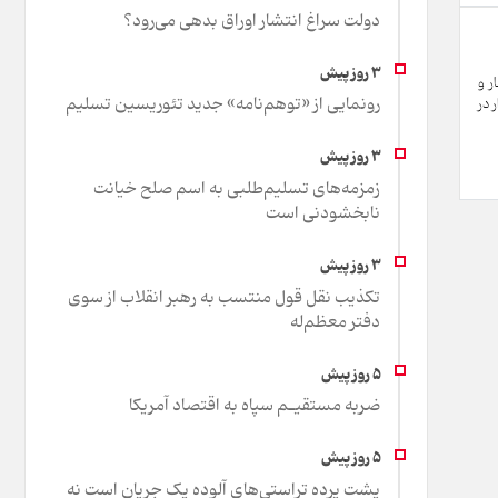
دولت سراغ انتشار اوراق بدهی می‌رود؟
ر و
رونمایی از «توهم‌نامه» جدید تئور‌یسین تسلیم
 در
زمزمه‌های تسلیم‌طلبی به اسم صلح خیانت
نابخشودنی است
تکذیب نقل قول منتسب به رهبر انقلاب از سوی
دفتر معظم‌له
ضربه مستقیـم سپاه به اقتصاد آمر‌یکا
پشت پرده تراستی‌های آلوده یک جریان است نه