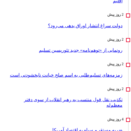
اقلیم
دولت سراغ انتشار اوراق بدهی می‌رود؟
رونمایی از «توهم‌نامه» جدید تئور‌یسین تسلیم
زمزمه‌های تسلیم‌طلبی به اسم صلح خیانت نابخشودنی است
تکذیب نقل قول منتسب به رهبر انقلاب از سوی دفتر
معظم‌له
ضربه مستقیـم سپاه به اقتصاد آمر‌یکا