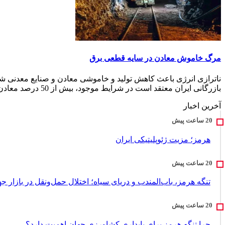
مرگ خاموش معادن در سایه قطعی برق
ناترازی انرژی باعث کاهش تولید و خاموشی معادن و صنایع معدنی ش
بازرگانی ایران معتقد است در شرایط موجود، بیش از 50 درصد معادن کش...
آخرین اخبار
هرمز؛ مزیت ژئوپلیتیکی ایران
تنگه هرمز، باب‌المندب و دریای سیاه؛ اختلال حمل‌ونقل در بازار ج
چرا تنگه هرمز برای پایداری کشاورزی جهان اهمیت دارد؟