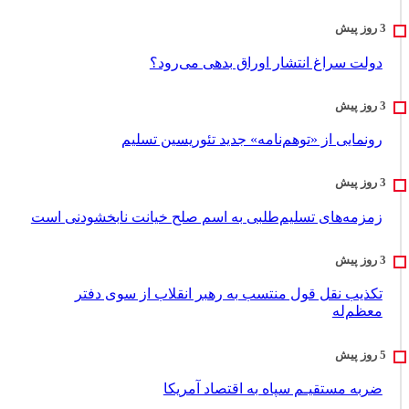
دولت سراغ انتشار اوراق بدهی می‌رود؟
رونمایی از «توهم‌نامه» جدید تئور‌یسین تسلیم
زمزمه‌های تسلیم‌طلبی به اسم صلح خیانت نابخشودنی است
تکذیب نقل قول منتسب به رهبر انقلاب از سوی دفتر
معظم‌له
ضربه مستقیـم سپاه به اقتصاد آمر‌یکا