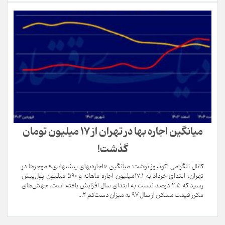
میانگین اجاره بها در تهران از ۱۷ میلیون تومان
گذشت!
کانال تلگرامی اکونیوز نوشت: میانگین «اجاره‌بهای پیشنهادی» موجرها در
تهران، ابتدای خرداد به 17.1میلیون اجاره ماهانه و 590 میلیون پول‌پیش
رسید که 2.5 درصد نسبت به ابتدای سال افزایش یافته است. جهش‌های
مکرر قیمت مسکن از سال 97 به میزان دست‌کم 2...