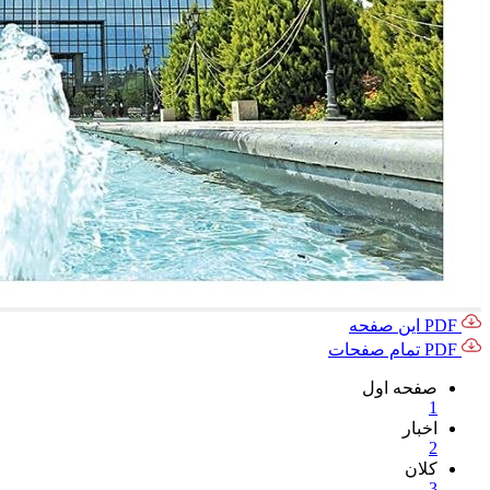
PDF این صفحه
PDF تمام صفحات
صفحه اول
1
اخبار
2
کلان
3