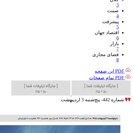
3
صمت
4
پیشرفت
5
اقتصاد جهان
6
بازار
7
فضای مجازی
8
PDF این صفحه
PDF تمام صفحات
شماره 442- پنج‌شنبه 3 اردیبهشت