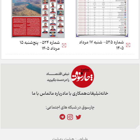
شماره 525- شنبه 17 مرداد
شماره 524- پنج‌شنبه 15
1405
مرداد 1405
خانه
تبلیغات
همکاری با ما
درباره ما
تماس با ما
چارسوق در شبکه های اجتماعی:
طراحی:
هشت بهشت