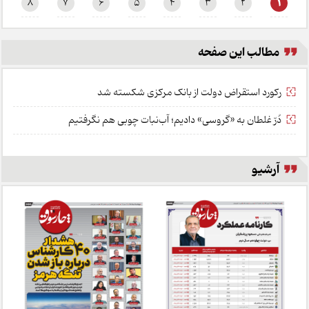
1
8
7
6
5
4
3
2
مطالب این صفحه
رکورد استقراض دولت از بانک مرکزی شکسته شد
دُرّ غلطان به «گروسی» دادیم؛ آب‌نبات چوبی هم نگرفتیم
آرشیو