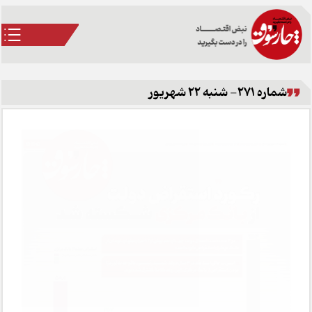
شماره 271- شنبه 22 شهریور