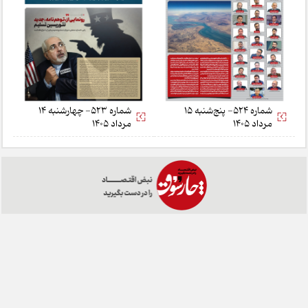
شماره 524- پنج‌شنبه 15
شماره 523- چهارشنبه 14
مرداد 1405
مرداد 1405
خانه
تبلیغات
همکاری با ما
درباره ما
تماس با ما
چارسوق در شبکه های اجتماعی: