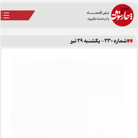
شماره 230- یکشنبه 29 تیر