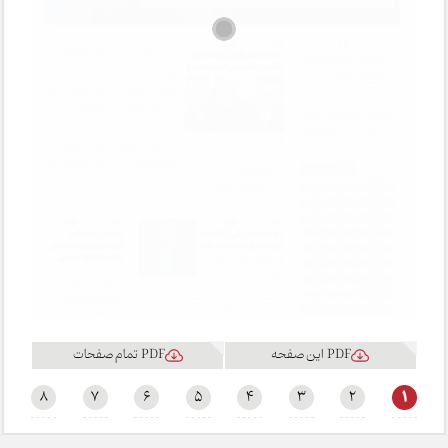
PDF این صفحه
PDF تمام صفحات
1
8
7
6
5
4
3
2