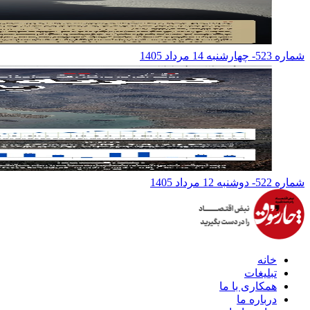
شماره 523- چهارشنبه 14 مرداد 1405
شماره 522- دوشنبه 12 مرداد 1405
خانه
تبلیغات
همکاری با ما
درباره ما