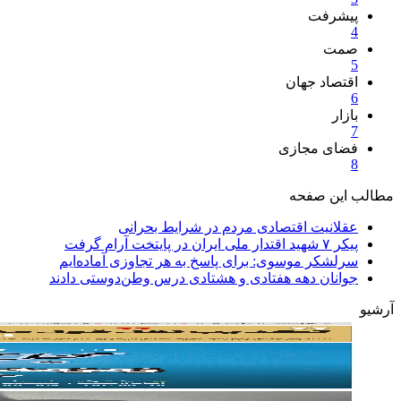
پیشرفت
4
صمت
5
اقتصاد جهان
6
بازار
7
فضای مجازی
8
مطالب این صفحه
عقلانیت اقتصادی مردم در شرایط بحرانی
پیکر ۷ شهید اقتدار ملی ایران در پایتخت آرام گرفت
سرلشکر موسوی: برای پاسخ به هر تجاوزی آماده‌ایم
جوانان دهه هفتادی و هشتادی درس وطن‌دوستی دادند
آرشیو