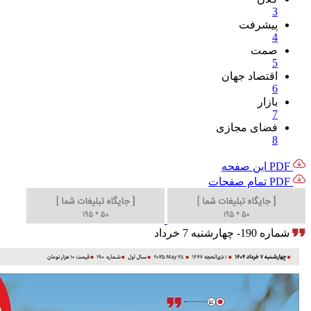
3
پیشرفت
4
صمت
5
اقتصاد جهان
6
بازار
7
فضای مجازی
8
PDF این صفحه
PDF تمام صفحات
شماره 190- چهارشنبه 7 خرداد