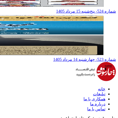
شماره 524- پنج‌شنبه 15 مرداد 1405
شماره 523- چهارشنبه 14 مرداد 1405
خانه
تبلیغات
همکاری با ما
درباره ما
تماس با ما